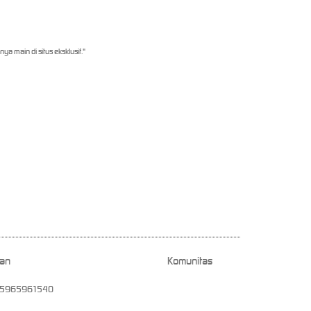
a main di situs eksklusif."
an
Komunitas
5965961540