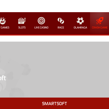
T GAMES
SLOTS
LIVE CASINO
RACE
OLAHRAGA
CRASH GAME
SMARTSOFT