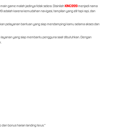
 main game malah jadinya tidak selera. Disinilah
KING999
menjadi nama
adalah karena kemudahan navigasi, tampilan yang elit tapi rapi, dan
rikan pelayanan bantuan yang siap mendampingi kamu selama akses dan
an layanan yang siap membantu pengguna saat dibutuhkan. Dengan
k.
 dan bonus harian landing terus."