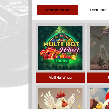
Semua permainan
Crash Game
Multi Hot Wheel