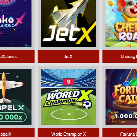
oXClassic
JetX
Cheesy 
ropelX
World Champion X
Fortune 