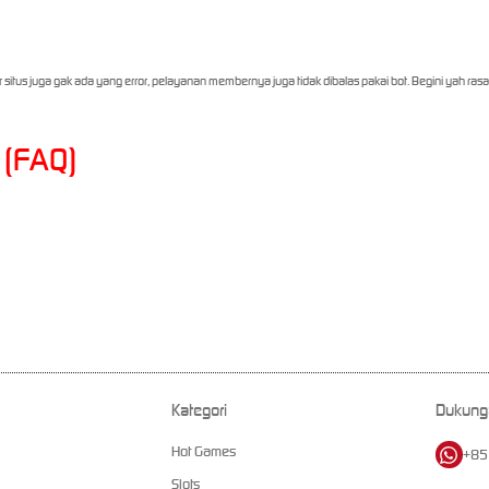
itus juga gak ada yang error, pelayanan membernya juga tidak dibalas pakai bot. Begini yah rasany
(FAQ)
Kategori
Dukung
Hot Games
+85
Slots