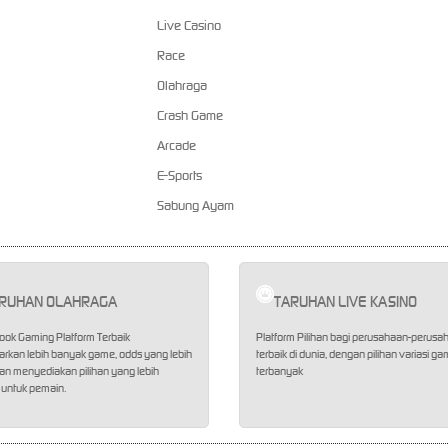
Live Casino
Race
Olahraga
Crash Game
Arcade
E-Sports
Sabung Ayam
RUHAN OLAHRAGA
TARUHAN LIVE KASINO
ook Gaming Platform Terbaik
Platform Pilihan bagi perusahaan-perusa
kan lebih banyak game, odds yang lebih
terbaik di dunia, dengan pilihan variasi g
 dan menyediakan pilihan yang lebih
terbanyak
untuk pemain.