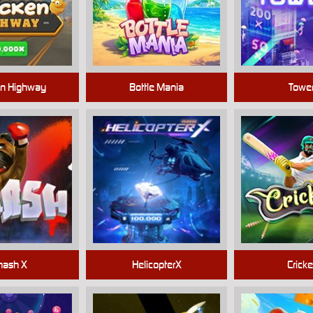
en Highway
Bottle Mania
Towe
mash X
HelicopterX
Crick