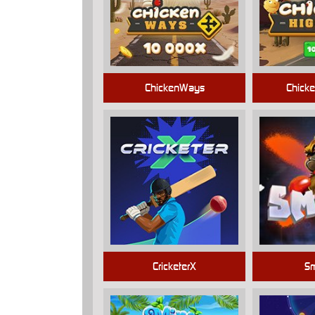
ChickenWays
Chick
CricketerX
S