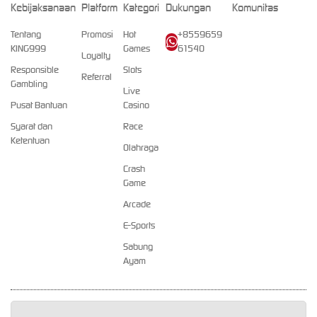
Kebijaksanaan
Platform
Kategori
Dukungan
Komunitas
Tentang
Promosi
Hot
+8559659
KING999
Games
61540
Loyalty
Responsible
Slots
Referral
Gambling
Live
Pusat Bantuan
Casino
Syarat dan
Race
Ketentuan
Olahraga
Crash
Game
Arcade
E-Sports
Sabung
Ayam