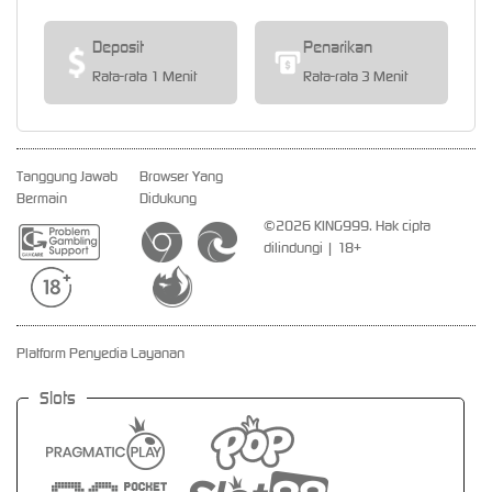
Deposit
Penarikan
Rata-rata 1 Menit
Rata-rata 3 Menit
Tanggung Jawab
Browser Yang
Bermain
Didukung
©2026 KING999. Hak cipta
dilindungi | 18+
Platform Penyedia Layanan
Slots