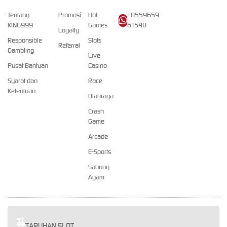
Tentang
Promosi
Hot
+8559659
KING999
Games
61540
Loyalty
Responsible
Slots
Referral
Gambling
Live
Pusat Bantuan
Casino
Syarat dan
Race
Ketentuan
Olahraga
Crash
Game
Arcade
E-Sports
Sabung
Ayam
TARUHAN SLOT