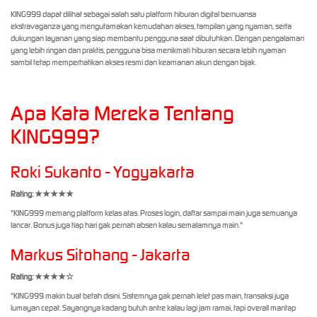
KING999 dapat dilihat sebagai salah satu platform hiburan digital bernuansa
ekstravaganza yang mengutamakan kemudahan akses, tampilan yang nyaman, serta
dukungan layanan yang siap membantu pengguna saat dibutuhkan. Dengan pengalaman
yang lebih ringan dan praktis, pengguna bisa menikmati hiburan secara lebih nyaman
sambil tetap memperhatikan akses resmi dan keamanan akun dengan bijak.
Apa Kata Mereka Tentang
KING999?
Roki Sukanto - Yogyakarta
Rating: ★★★★★
"KING999 memang platform kelas atas. Proses login, daftar sampai main juga semuanya
lancar. Bonus juga tiap hari gak pernah absen kalau semalamnya main."
Markus Sitohang - Jakarta
Rating: ★★★★☆
"KING999 makin buat betah disini. Sistemnya gak pernah lelet pas main, transaksi juga
lumayan cepat. Sayangnya kadang butuh antre kalau lagi jam ramai, tapi overall mantap