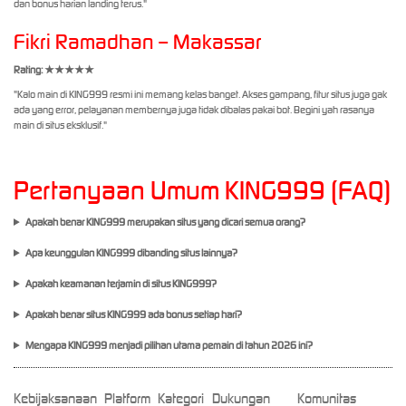
dan bonus harian landing terus."
Fikri Ramadhan – Makassar
Rating: ★★★★★
"Kalo main di KING999 resmi ini memang kelas banget. Akses gampang, fitur situs juga gak
ada yang error, pelayanan membernya juga tidak dibalas pakai bot. Begini yah rasanya
main di situs eksklusif."
Pertanyaan Umum KING999 (FAQ)
Apakah benar KING999 merupakan situs yang dicari semua orang?
Apa keunggulan KING999 dibanding situs lainnya?
Apakah keamanan terjamin di situs KING999?
Apakah benar situs KING999 ada bonus setiap hari?
Mengapa KING999 menjadi pilihan utama pemain di tahun 2026 ini?
Kebijaksanaan
Platform
Kategori
Dukungan
Komunitas