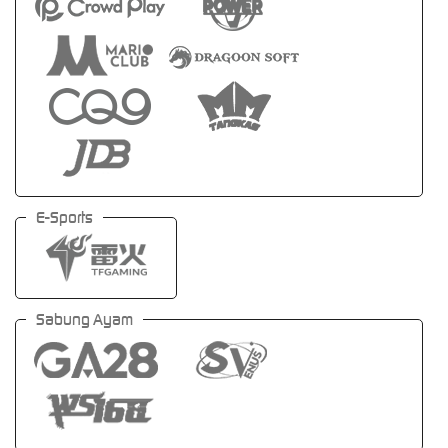
E-Sports
Sabung Ayam